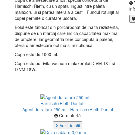
Cupa de amestecare a fost special conceputa de
Harnisch+Rieth, cu un spatiu ingust intre paleta
inf
malaxorului si partea laterala a cestii. Fundul rotunjit al
cupei permite o curatare usoara.
Bolul este fabricat din policarbonat de inalta rezistenta,
dispune de un marcaj care indica capacitatea maxima
de umplere, iar geomatria bine conceputa a paletei,
ofera o amestecare optima si minutioasa.
Cupa este de 1000 ml.
Cupa este potrivita vacuum malaxorului D-VM 18T si
D-VM 18W.
Agent detratare 250 ml - Harnisch+Rieth Dental
Cere ofertă
Vezi detalii