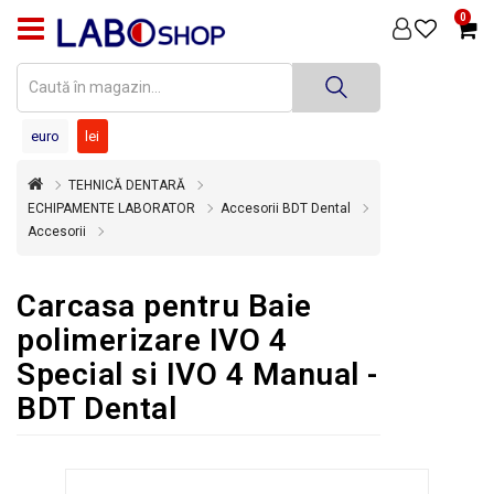
0
PRODUSE
MEDICINĂ
DENTARĂ
euro
lei
TEHNICĂ
TEHNICĂ DENTARĂ
DENTARĂ
ECHIPAMENTE LABORATOR
Accesorii BDT Dental
Accesorii
DEZINFECȚIE
ȘI
STERILIZARE
Carcasa pentru Baie
SUPER
polimerizare IVO 4
OFERTĂ
Special si IVO 4 Manual -
ÎNCHIRIERI
BDT Dental
ECHIPAMENTE
SECOND
HAND