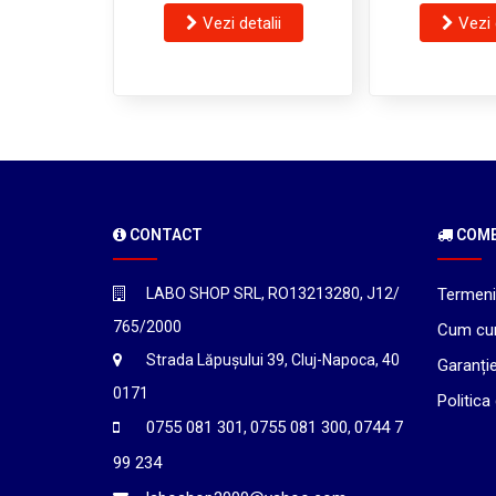
Vezi detalii
Vezi 
CONTACT
COMEN
LABO SHOP SRL, RO13213280, J12/
Termeni 
765/2000
Cum cu
Strada Lăpușului 39, Cluj-Napoca, 40
Garanți
0171
Politica
0755 081 301
0755 081 300
0744 7
,
,
99 234