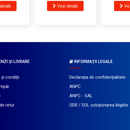
detalii
Vezi detalii
Vez
ZI ŞI LIVRARE
INFORMAŢII LEGALE
și condiții
Declaraţia de confidenţialitate
mpăr
ANPC
e
ANPC - SAL
 de retur
ODR / SOL soluționarea litigiilor