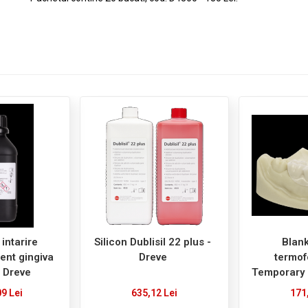
intarire
Silicon Dublisil 22 plus -
Blank
ent gingiva
Dreve
termof
 Dreve
Temporary 
D
09 Lei
635,12 Lei
171