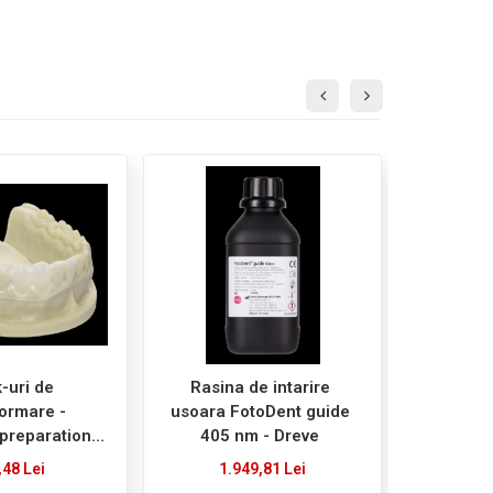
-uri de
Rasina de intarire
Primer Dr
ormare -
usoara FotoDent guide
preparation -
405 nm - Dreve
reve
,48 Lei
1.949,81 Lei
C