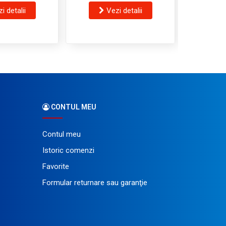
i detalii
Vezi detalii
V
CONTUL MEU
Contul meu
Istoric comenzi
Favorite
Formular returnare sau garanţie