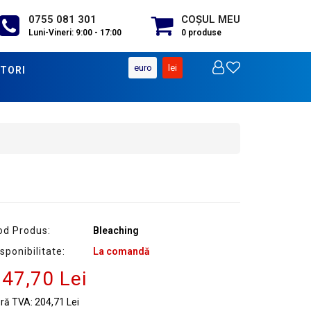
0755 081 301
COŞUL MEU
Luni-Vineri: 9:00 - 17:00
0
produse
euro
lei
TORI
od Produs:
Bleaching
sponibilitate:
La comandă
47,70 Lei
ără TVA:
204,71 Lei