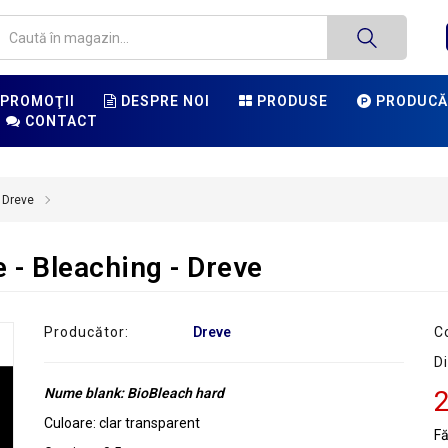
PROMOŢII
DESPRE NOI
PRODUSE
PRODUCĂ
CONTACT
 Dreve
 - Bleaching - Dreve
Producător:
Dreve
C
Di
Nume blank: BioBleach hard
2
Culoare: clar transparent
F