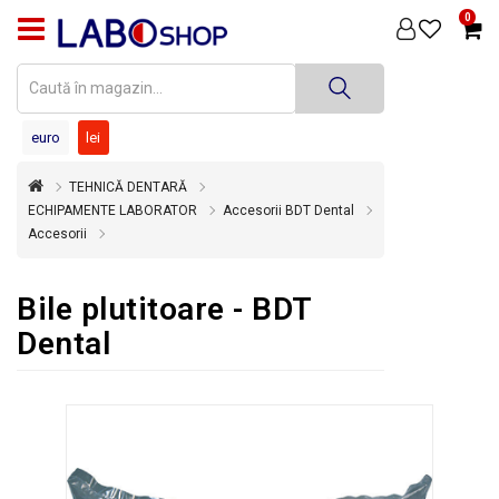
0
PRODUSE
MEDICINĂ
DENTARĂ
euro
lei
TEHNICĂ
TEHNICĂ DENTARĂ
DENTARĂ
ECHIPAMENTE LABORATOR
Accesorii BDT Dental
Accesorii
DEZINFECȚIE
ȘI
STERILIZARE
Bile plutitoare - BDT
SUPER
Dental
OFERTĂ
ÎNCHIRIERI
ECHIPAMENTE
SECOND
HAND