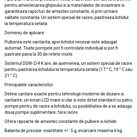
pentru amestecarea ghipsului si a materialelor de incastrare si
garanteaza raporturi de amestec constante, si prin urmare
calitate constanta. Un sistem special de racire, pastreaza lichidul
la temperatura setata.
Domeniu de aplicare:
Pulberea este cantarita, apoi lichidul necesar este adaugat
automat. Toate pompele pot fi controlate individual si pot fi
pastrate pana la 30 de retete mixte.
Sistemul DSW-2/4 K are, de asemenea, un sistem special de racire
pentru pastrarea lichidului la temperatura setata (17 ° C, 19 ° C sau
21 ° C).
Principalele caracteristici:
Detine cantare exacte pentru tehnologii moderne de dozare si
cantarire, un ecran LCD mare si clar si este dotat standard cu patru
pompe pentru de racire a lichidului, cu posibilitatea de a se adauga
doua pompe suplimentare, fara racire.
Ofera rapoarte de amestec constante de pulbere si lichide.
Balanta de precizie: exactitate +/- 5 g, incarcare maxima 6 kg.