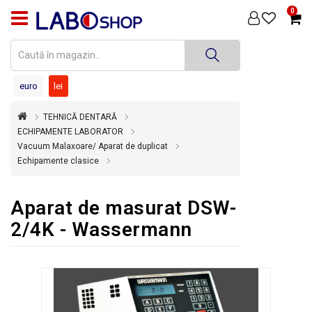
0
PRODUSE
MEDICINĂ
DENTARĂ
euro
lei
TEHNICĂ
TEHNICĂ DENTARĂ
DENTARĂ
ECHIPAMENTE LABORATOR
Vacuum Malaxoare/ Aparat de duplicat
DEZINFECȚIE
Echipamente clasice
ȘI
STERILIZARE
Aparat de masurat DSW-
SUPER
OFERTĂ
2/4K - Wassermann
ÎNCHIRIERI
ECHIPAMENTE
SECOND
HAND