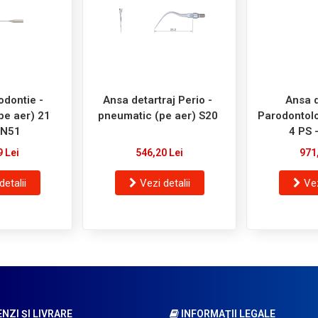
odontie -
Ansa detartraj Perio -
Ansa d
pe aer) 21
pneumatic (pe aer) S20
Parodontolo
-N51
4 PS 
9 Lei
546,20 Lei
971
detalii
Vezi detalii
Vez
ZI ŞI LIVRARE
INFORMAŢII LEGALE