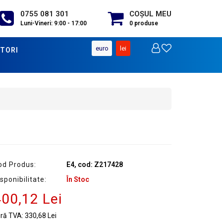
0755 081 301
COŞUL MEU
Luni-Vineri: 9:00 - 17:00
0
produse
euro
lei
TORI
od Produs:
E4, cod: Z217428
sponibilitate:
În Stoc
00,12 Lei
ără TVA:
330,68 Lei