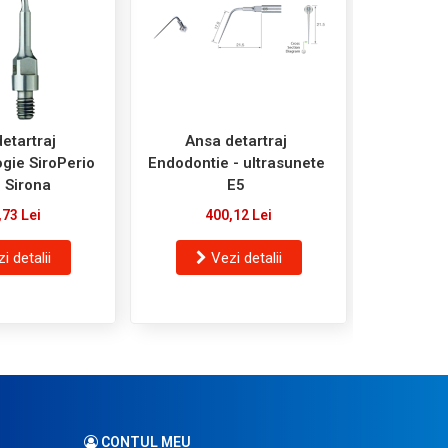
etartraj
Ansa detartraj
Ansa
gie SiroPerio
Endodontie - ultrasunete
Parodonto
- Sirona
E5
PE1
,73 Lei
400,12 Lei
9
i detalii
Vezi detalii
V
CONTUL MEU