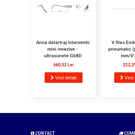
Ansa detartraj Interventii
V files End
mini invazive -
pneumatic (
ultrasunete G68D
mm/V
660,52 Lei
222,2
Vezi detalii
Vezi 
CONTACT
COMEN