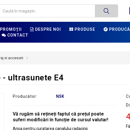
PROMOŢII
DESPRE NOI
PRODUSE
PRODUCĂ
CONTACT
aj si accesorii
 - ultrasunete E4
Producător:
NSK
C
Di
Vă rugăm să rețineți faptul că prețul poate
4
suferi modificări în funcție de cursul valutar!
F
Ansa pentru curatarea canalului radacinii.