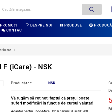
PROMOŢII
DESPRE NOI
PRODUSE
PRODUCĂ
CONTACT
erilizare
 F (iCare) - NSK
Producător:
NSK
C
Di
Vă rugăm să rețineți faptul că prețul poate
5
suferi modificări în funcție de cursul valutar!
F
Adaptor pentru Endo-Mate TC2 si capuri DT si iSD900.