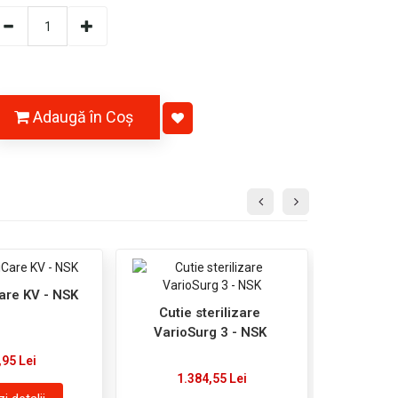
Adaugă în Coş
are KV - NSK
Cutie sterilizare
VarioSurg 3 - NSK
,95 Lei
1.384,55 Lei