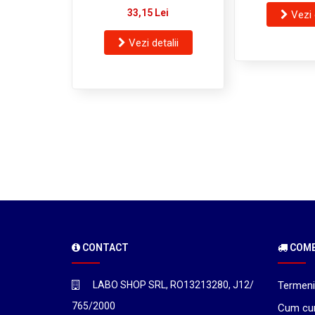
ETO 55 MM. X 200 ECS
33,15 Lei
Vezi 
Vezi detalii
CONTACT
COMEN
LABO SHOP SRL, RO13213280, J12/
Termeni 
765/2000
Cum cu