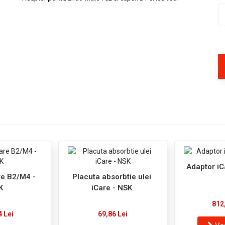
Adaptor iC
re B2/M4 -
Placuta absorbtie ulei
K
iCare - NSK
812
4 Lei
69,86 Lei