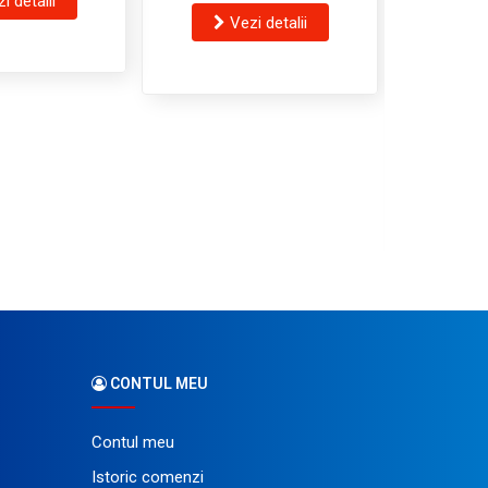
i detalii
Vezi detalii
Role pe
sigilat
C
V
CONTUL MEU
Contul meu
Istoric comenzi