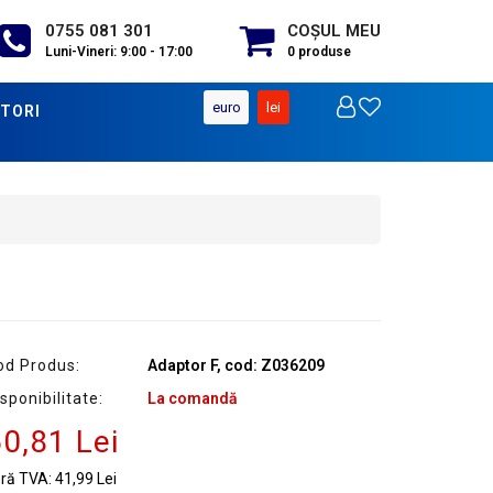
0755 081 301
COŞUL MEU
Luni-Vineri: 9:00 - 17:00
0
produse
euro
lei
TORI
od Produs:
Adaptor F, cod: Z036209
sponibilitate:
La comandă
0,81 Lei
ără TVA:
41,99 Lei