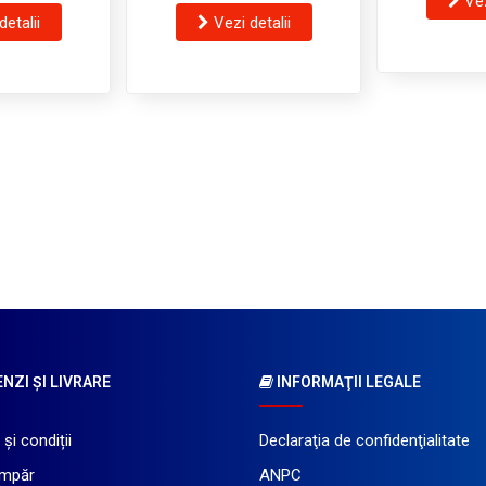
Vez
detalii
Vezi detalii
ZI ŞI LIVRARE
INFORMAŢII LEGALE
și condiții
Declaraţia de confidenţialitate
mpăr
ANPC