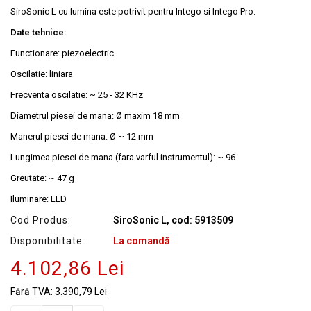
SiroSonic L cu lumina este potrivit pentru Intego si Intego Pro.
Date tehnice:
Functionare: piezoelectric
Oscilatie: liniara
Frecventa oscilatie: ~ 25 - 32 KHz
Diametrul piesei de mana: Ø maxim 18 mm
Manerul piesei de mana: Ø ~ 12 mm
Lungimea piesei de mana (fara varful instrumentul): ~ 96
Greutate: ~ 47 g
Iluminare: LED
Cod Produs:
SiroSonic L, cod: 5913509
Disponibilitate:
La comandă
4.102,86 Lei
Fără TVA:
3.390,79 Lei