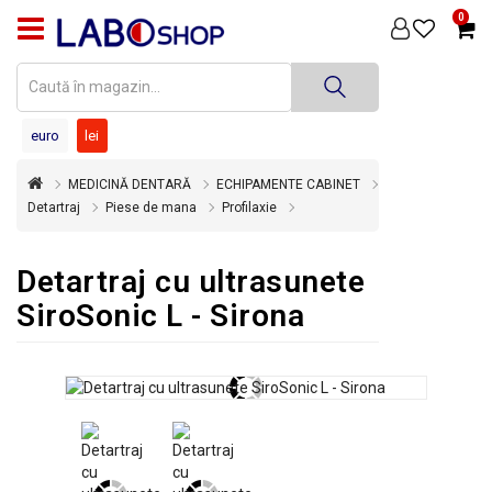
0
PRODUSE
MEDICINĂ
DENTARĂ
euro
lei
TEHNICĂ
MEDICINĂ DENTARĂ
ECHIPAMENTE CABINET
DENTARĂ
Detartraj
Piese de mana
Profilaxie
DEZINFECȚIE
ȘI
Detartraj cu ultrasunete
STERILIZARE
SiroSonic L - Sirona
SUPER
OFERTĂ
ÎNCHIRIERI
ECHIPAMENTE
SECOND
HAND