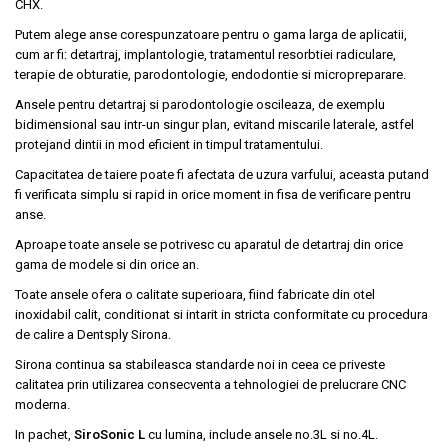
CHX.
Putem alege anse corespunzatoare pentru o gama larga de aplicatii,
cum ar fi: detartraj, implantologie, tratamentul resorbtiei radiculare,
terapie de obturatie, parodontologie, endodontie si micropreparare.
Ansele pentru detartraj si parodontologie oscileaza, de exemplu
bidimensional sau intr-un singur plan, evitand miscarile laterale, astfel
protejand dintii in mod eficient in timpul tratamentului.
Capacitatea de taiere poate fi afectata de uzura varfului, aceasta putand
fi verificata simplu si rapid in orice moment in fisa de verificare pentru
anse.
Aproape toate ansele se potrivesc cu aparatul de detartraj din orice
gama de modele si din orice an.
Toate ansele ofera o calitate superioara, fiind fabricate din otel
inoxidabil calit, conditionat si intarit in stricta conformitate cu procedura
de calire a Dentsply Sirona.
Sirona continua sa stabileasca standarde noi in ceea ce priveste
calitatea prin utilizarea consecventa a tehnologiei de prelucrare CNC
moderna.
In pachet,
SiroSonic L
cu lumina, include ansele no.3L si no.4L.