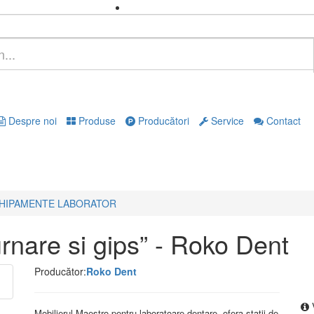
Despre noi
Produse
Producători
Service
Contact
HIPAMENTE LABORATOR
urnare si gips” - Roko Dent
Producător:
Roko Dent
Mobilierul Maestro pentru laboratoare dentare, ofera statii de