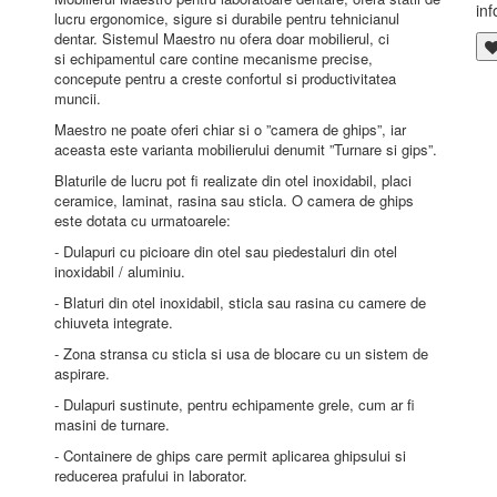
inf
lucru ergonomice, sigure si durabile pentru tehnicianul
dentar. Sistemul Maestro nu ofera doar mobilierul, ci
si echipamentul care contine mecanisme precise,
concepute pentru a creste confortul si productivitatea
muncii.
Maestro ne poate oferi chiar si o ”camera de ghips”, iar
aceasta este varianta mobilierului denumit ”Turnare si gips”.
Blaturile de lucru pot fi realizate din otel inoxidabil, placi
ceramice, laminat, rasina sau sticla. O camera de ghips
este dotata cu urmatoarele:
- Dulapuri cu picioare din otel sau piedestaluri din otel
inoxidabil / aluminiu.
- Blaturi din otel inoxidabil, sticla sau rasina cu camere de
chiuveta integrate.
- Zona stransa cu sticla si usa de blocare cu un sistem de
aspirare.
- Dulapuri sustinute, pentru echipamente grele, cum ar fi
masini de turnare.
- Containere de ghips care permit aplicarea ghipsului si
reducerea prafului in laborator.