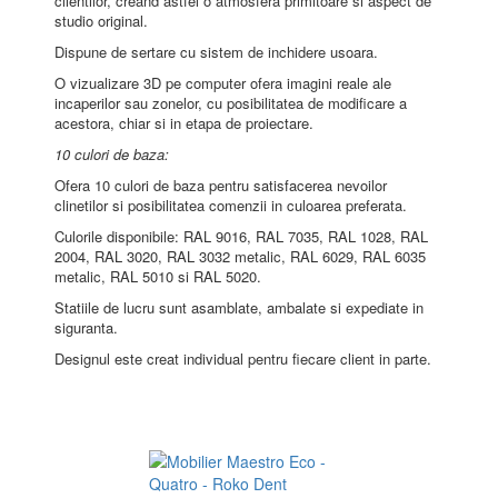
clientilor, creand astfel o atmosfera primitoare si aspect de
studio original.
Dispune de sertare cu sistem de inchidere usoara.
O vizualizare 3D pe computer ofera imagini reale ale
incaperilor sau zonelor, cu posibilitatea de modificare a
acestora, chiar si in etapa de proiectare.
10 culori de baza:
Ofera 10 culori de baza pentru satisfacerea nevoilor
clinetilor si posibilitatea comenzii in culoarea preferata.
Culorile disponibile: RAL 9016, RAL 7035, RAL 1028, RAL
2004, RAL 3020, RAL 3032 metalic, RAL 6029, RAL 6035
metalic, RAL 5010 si RAL 5020.
Statiile de lucru sunt asamblate, ambalate si expediate in
siguranta.
Designul este creat individual pentru fiecare client in parte.