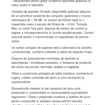
- Recipientele pentru ghips simplifica aplicarea ghipsului si
reduc praful in laborator.
Unitatea de aspirare Tornado (disponibila optional)
dispune
de un amortizor proiectat de computer, garantand o munca
silentioasa de < 56 dB, un sistem de filtrare tripla si o
capacitate mare a sacului de filtrare de > 8 litri. Tornado
Max cu motor fara perii, dispune de sistem de control si
reglare a microprocesorului si functie auto&manuala. Control
automat pentru 2 micromotoare cu regulatoare de pornire /
oprire.
Un sertar compact de aspirare este o alternativa la solutiile
conventionale, combina cotierele si piesa de aspirare finala.
Dispune de automatizare controlata de aspirare la
deschiderea / inchiderea sertarelor, o fereastra de protectie
din sticla securizata, laminata, pliabila si reglabila.
Ofera o constructie protejata de tabla metalica, rezistenta la
rugina, cotiere conturate din lemn si sine rezistente la
supraincalzire.
Dimensiunile meselor si ale campului de lucru sunt
proiectate in conformitate cu recomandarile specialistilor
ergonomici. Ofera o projectare moderna a statiilor de lucru
pentru compozitie si aranjare usoara potrivit nevoilor