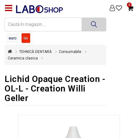
0
PRODUSE
MEDICINĂ
DENTARĂ
euro
lei
TEHNICĂ
TEHNICĂ DENTARĂ
Consumabile
DENTARĂ
Ceramica clasica
DEZINFECȚIE
ȘI
Lichid Opaque Creation -
STERILIZARE
OL-L - Creation Willi
SUPER
Geller
OFERTĂ
ÎNCHIRIERI
ECHIPAMENTE
SECOND
HAND