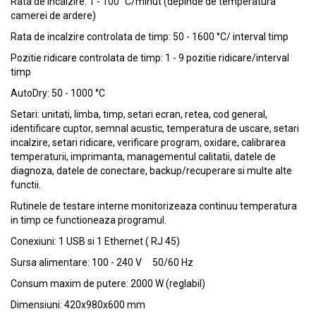
Rata de incalzire: 1 - 100 °C/minut (depinde de temperatura
camerei de ardere)
Rata de incalzire controlata de timp: 50 - 1600 °C/ interval timp
Pozitie ridicare controlata de timp: 1 - 9 pozitie ridicare/interval
timp
AutoDry: 50 - 1000 °C
Setari: unitati, limba, timp, setari ecran, retea, cod general,
identificare cuptor, semnal acustic, temperatura de uscare, setari
incalzire, setari ridicare, verificare program, oxidare, calibrarea
temperaturii, imprimanta, managementul calitatii, datele de
diagnoza, datele de conectare, backup/recuperare si multe alte
functii.
Rutinele de testare interne monitorizeaza continuu temperatura
in timp ce functioneaza programul.
Conexiuni: 1 USB si 1 Ethernet ( RJ 45)
Sursa alimentare: 100 - 240 V 50/60 Hz
Consum maxim de putere: 2000 W (reglabil)
Dimensiuni: 420x980x600 mm