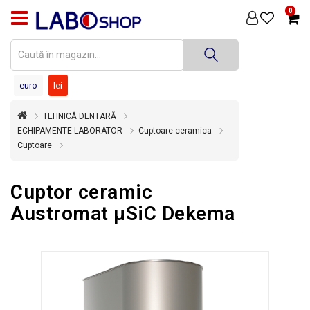
0
PRODUSE
MEDICINĂ
DENTARĂ
euro
lei
TEHNICĂ
TEHNICĂ DENTARĂ
DENTARĂ
ECHIPAMENTE LABORATOR
Cuptoare ceramica
Cuptoare
DEZINFECȚIE
ȘI
STERILIZARE
Cuptor ceramic
SUPER
Austromat µSiC Dekema
OFERTĂ
ÎNCHIRIERI
ECHIPAMENTE
SECOND
HAND