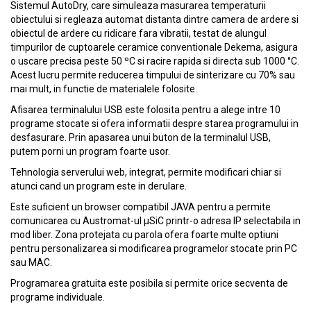
Sistemul AutoDry, care simuleaza masurarea temperaturii
obiectului si regleaza automat distanta dintre camera de ardere si
obiectul de ardere cu ridicare fara vibratii, testat de alungul
timpurilor de cuptoarele ceramice conventionale Dekema, asigura
o uscare precisa peste 50 ºC si racire rapida si directa sub 1000 °C.
Acest lucru permite reducerea timpului de sinterizare cu 70% sau
mai mult, in functie de materialele folosite.
Afisarea terminalului USB este folosita pentru a alege intre 10
programe stocate si ofera informatii despre starea programului in
desfasurare. Prin apasarea unui buton de la terminalul USB,
putem porni un program foarte usor.
Tehnologia serverului web, integrat, permite modificari chiar si
atunci cand un program este in derulare.
Este suficient un browser compatibil JAVA pentru a permite
comunicarea cu Austromat-ul µSiC printr-o adresa IP selectabila in
mod liber. Zona protejata cu parola ofera foarte multe optiuni
pentru personalizarea si modificarea programelor stocate prin PC
sau MAC.
Programarea gratuita este posibila si permite orice secventa de
programe individuale.