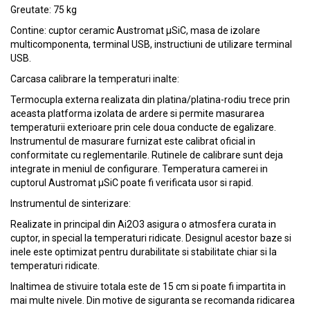
Greutate: 75 kg
Contine: cuptor ceramic Austromat µSiC, masa de izolare
multicomponenta, terminal USB, instructiuni de utilizare terminal
USB.
Carcasa calibrare la temperaturi inalte:
Termocupla externa realizata din platina/platina-rodiu trece prin
aceasta platforma izolata de ardere si permite masurarea
temperaturii exterioare prin cele doua conducte de egalizare.
Instrumentul de masurare furnizat este calibrat oficial in
conformitate cu reglementarile. Rutinele de calibrare sunt deja
integrate in meniul de configurare. Temperatura camerei in
cuptorul Austromat µSiC poate fi verificata usor si rapid.
Instrumentul de sinterizare:
Realizate in principal din Ai2O3 asigura o atmosfera curata in
cuptor, in special la temperaturi ridicate. Designul acestor baze si
inele este optimizat pentru durabilitate si stabilitate chiar si la
temperaturi ridicate.
Inaltimea de stivuire totala este de 15 cm si poate fi impartita in
mai multe nivele. Din motive de siguranta se recomanda ridicarea