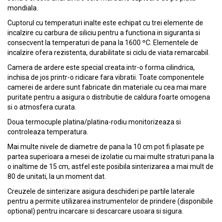
mondiala.
Cuptorul cu temperaturi inalte este echipat cu trei elemente de
incalzire cu carbura de siliciu pentru a functiona in siguranta si
consecvent la temperaturi de pana la 1600 ºC. Elementele de
incalzire ofera rezistenta, durabilitate si ciclu de viata remarcabil.
Camera de ardere este special creata intr-o forma cilindrica,
inchisa de jos printr-o ridicare fara vibratii. Toate componentele
camerei de ardere sunt fabricate din materiale cu cea mai mare
puritate pentru a asigura o distributie de caldura foarte omogena
si o atmosfera curata.
Doua termocuple platina/platina-rodiu monitorizeaza si
controleaza temperatura.
Mai multe nivele de diametre de pana la 10 cm pot fi plasate pe
partea superioara a mesei de izolatie cu mai multe straturi pana la
o inaltime de 15 cm, astfel este posibila sinterizarea a mai mult de
80 de unitati, la un moment dat.
Creuzele de sinterizare asigura deschideri pe partile laterale
pentru a permite utilizarea instrumentelor de prindere (disponibile
optional) pentru incarcare si descarcare usoara si sigura.