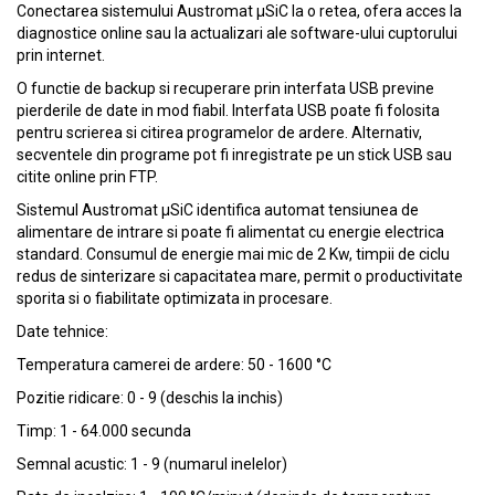
Conectarea sistemului Austromat µSiC la o retea, ofera acces la
diagnostice online sau la actualizari ale software-ului cuptorului
prin internet.
O functie de backup si recuperare prin interfata USB previne
pierderile de date in mod fiabil. Interfata USB poate fi folosita
pentru scrierea si citirea programelor de ardere. Alternativ,
secventele din programe pot fi inregistrate pe un stick USB sau
citite online prin FTP.
Sistemul Austromat µSiC identifica automat tensiunea de
alimentare de intrare si poate fi alimentat cu energie electrica
standard. Consumul de energie mai mic de 2 Kw, timpii de ciclu
redus de sinterizare si capacitatea mare, permit o productivitate
sporita si o fiabilitate optimizata in procesare.
Date tehnice:
Temperatura camerei de ardere: 50 - 1600 °C
Pozitie ridicare: 0 - 9 (deschis la inchis)
Timp: 1 - 64.000 secunda
Semnal acustic: 1 - 9 (numarul inelelor)